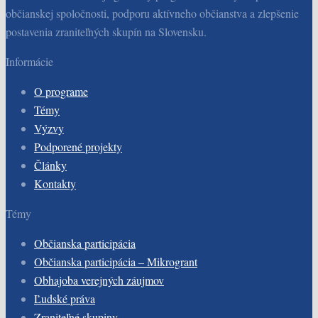
občianskej spoločnosti, podporu aktívneho občianstva a zlepšenie
postavenia zraniteľných skupín na Slovensku.
Informácie
O programe
Témy
Výzvy
Podporené projekty
Články
Kontakty
Témy
Občianska participácia
Občianska participácia – Mikrogrant
Obhajoba verejných záujmov
Ľudské práva
Zraniteľné skupiny