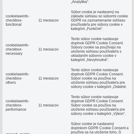
„Analytika“.
Súbor cookie je nastavený na
cookielawinfo-
základe súhlasu so súbormi cookie
checkbox-
11 mesiacov
GDPR na zaznamenanie súhlasu
functional
používateľa pre súbory cookie v
kategórii „Funkčné“.
Tento súbor cookie nastavuje
doplnok GDPR Cookie Consent.
cookielawinfo-
Súbory cookie sa používajú na
checkbox-
11 mesiacov
uloženie súhlasu používateľa s
necessary
ukladaním súborov cookie v
kategórii „Nevyhnutné“.
Tento súbor cookie nastavuje
cookielawinfo-
doplnok GDPR Cookie Consent.
checkbox-
11 mesiacov
Súbor cookie sa používa na
others
uloženie súhlasu používateľa pre
súbory cookie v kategórii „Ostatné.
Tento súbor cookie nastavuje
cookielawinfo-
doplnok GDPR Cookie Consent.
checkbox-
11 mesiacov
Súbor cookie sa používa na
performance
uloženie súhlasu používateľa pre
súbory cookie v kategórii „Výkon“.
Súbor cookie je nastavený
doplnkom GDPR Cookie Consent a
používa sa na uloženie toho, či