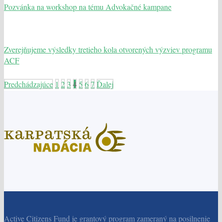
Pozvánka na workshop na tému Advokačné kampane
Zverejňujeme výsledky tretieho kola otvorených výzviev programu
ACF
Predchádzajúce
1
2
3
4
5
6
7
Ďalej
Active Citizens Fund je grantový program zameraný na posilnenie