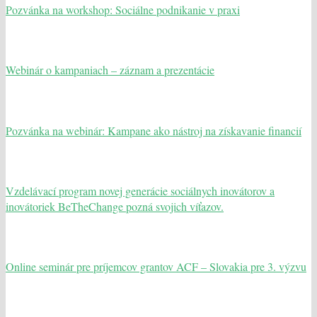
Pozvánka na workshop: Sociálne podnikanie v praxi
Webinár o kampaniach – záznam a prezentácie
Pozvánka na webinár: Kampane ako nástroj na získavanie financií
Vzdelávací program novej generácie sociálnych inovátorov a
inovátoriek BeTheChange pozná svojich víťazov.
Online seminár pre príjemcov grantov ACF – Slovakia pre 3. výzvu