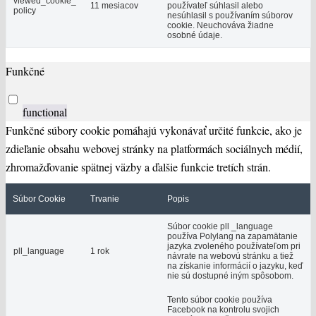
viewed_cookie_
11 mesiacov
používateľ súhlasil alebo
policy
nesúhlasil s používaním súborov
cookie. Neuchováva žiadne
osobné údaje.
Funkčné
functional
Funkčné súbory cookie pomáhajú vykonávať určité funkcie, ako je
zdieľanie obsahu webovej stránky na platformách sociálnych médií,
zhromažďovanie spätnej väzby a ďalšie funkcie tretích strán.
Súbor Cookie
Trvanie
Popis
Súbor cookie pll _language
používa Polylang na zapamätanie
jazyka zvoleného používateľom pri
pll_language
1 rok
návrate na webovú stránku a tiež
na získanie informácií o jazyku, keď
nie sú dostupné iným spôsobom.
Tento súbor cookie používa
Facebook na kontrolu svojich