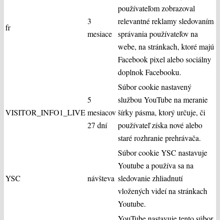
používateľom zobrazoval
3
relevantné reklamy sledovaním
fr
mesiace
správania používateľov na
webe, na stránkach, ktoré majú
Facebook pixel alebo sociálny
doplnok Facebooku.
Súbor cookie nastavený
5
službou YouTube na meranie
VISITOR_INFO1_LIVE
mesiacov
šírky pásma, ktorý určuje, či
27 dní
používateľ získa nové alebo
staré rozhranie prehrávača.
Súbor cookie YSC nastavuje
Youtube a používa sa na
YSC
návšteva
sledovanie zhliadnutí
vložených videí na stránkach
Youtube.
YouTube nastavuje tento súbor