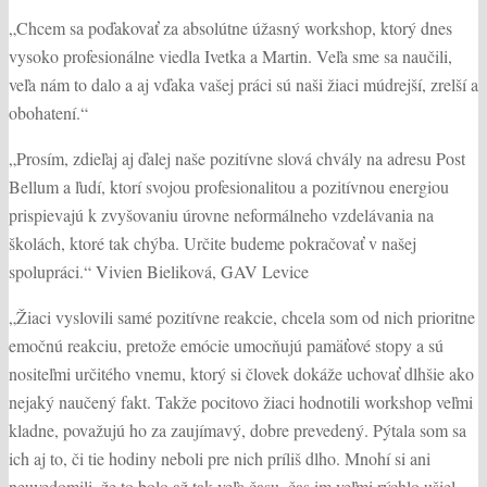
„Chcem sa poďakovať za absolútne úžasný workshop, ktorý dnes
vysoko profesionálne viedla Ivetka a Martin. Veľa sme sa naučili,
veľa nám to dalo a aj vďaka vašej práci sú naši žiaci múdrejší, zrelší a
obohatení.“
„Prosím, zdieľaj aj ďalej naše pozitívne slová chvály na adresu Post
Bellum a ľudí, ktorí svojou profesionalitou a pozitívnou energiou
prispievajú k zvyšovaniu úrovne neformálneho vzdelávania na
školách, ktoré tak chýba. Určite budeme pokračovať v našej
spolupráci.“ Vivien Bieliková, GAV Levice
„Žiaci vyslovili samé pozitívne reakcie, chcela som od nich prioritne
emočnú reakciu, pretože emócie umocňujú pamäťové stopy a sú
nositeľmi určitého vnemu, ktorý si človek dokáže uchovať dlhšie ako
nejaký naučený fakt. Takže pocitovo žiaci hodnotili workshop veľmi
kladne, považujú ho za zaujímavý, dobre prevedený. Pýtala som sa
ich aj to, či tie hodiny neboli pre nich príliš dlho. Mnohí si ani
neuvedomili, že to bolo až tak veľa času, čas im veľmi rýchlo ušiel.