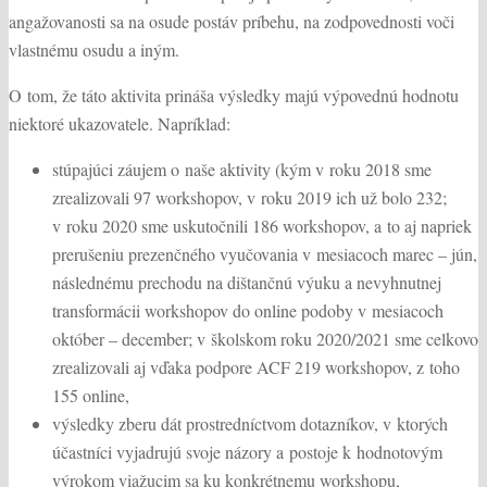
angažovanosti sa na osude postáv príbehu, na zodpovednosti voči
vlastnému osudu a iným.
O tom, že táto aktivita prináša výsledky majú výpovednú hodnotu
niektoré ukazovatele. Napríklad:
stúpajúci záujem o naše aktivity (kým v roku 2018 sme
zrealizovali 97 workshopov, v roku 2019 ich už bolo 232;
v roku 2020 sme uskutočnili 186 workshopov, a to aj napriek
prerušeniu prezenčného vyučovania v mesiacoch marec – jún,
následnému prechodu na dištančnú výuku a nevyhnutnej
transformácii workshopov do online podoby v mesiacoch
október – december; v školskom roku 2020/2021 sme celkovo
zrealizovali aj vďaka podpore ACF 219 workshopov, z toho
155 online,
výsledky zberu dát prostredníctvom dotazníkov, v ktorých
účastníci vyjadrujú svoje názory a postoje k hodnotovým
výrokom viažucim sa ku konkrétnemu workshopu,