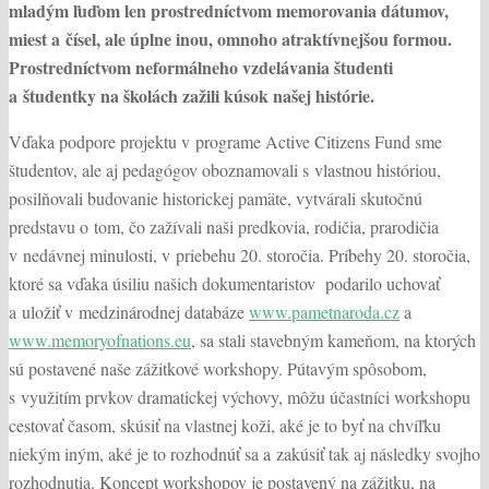
mladým ľuďom len prostredníctvom memorovania dátumov,
miest a čísel, ale úplne inou, omnoho atraktívnejšou formou.
Prostredníctvom neformálneho vzdelávania študenti
a študentky na školách zažili kúsok našej histórie.
Vďaka podpore projektu v programe Active Citizens Fund sme
študentov, ale aj pedagógov oboznamovali s vlastnou históriou,
posilňovali budovanie historickej pamäte, vytvárali skutočnú
predstavu o tom, čo zažívali naši predkovia, rodičia, prarodičia
v nedávnej minulosti, v priebehu 20. storočia. Príbehy 20. storočia,
ktoré sa vďaka úsiliu našich dokumentaristov podarilo uchovať
a uložiť v medzinárodnej databáze
www.pametnaroda.cz
a
www.memoryofnations.eu
, sa stali stavebným kameňom, na ktorých
sú postavené naše zážitkové workshopy. Pútavým spôsobom,
s využitím prvkov dramatickej výchovy, môžu účastníci workshopu
cestovať časom, skúsiť na vlastnej koži, aké je to byť na chvíľku
niekým iným, aké je to rozhodnúť sa a zakúsiť tak aj následky svojho
rozhodnutia. Koncept workshopov je postavený na zážitku, na