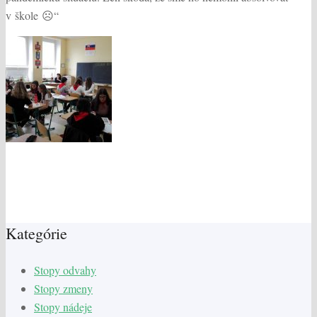
v škole ☹“
Kategórie
Stopy odvahy
Stopy zmeny
Stopy nádeje