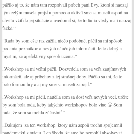
páčilo aj to, že nám tam rozprávali príbeh pani Evy, ktorá si naozaj
tým celým musela prejsť a pomocou aktivít sme sa museli aspoň na
chvíľu vžiť do jej situácie a uvedomiť si, že to ľudia vtedy mali naozaj
ťažké.“
“Rada by som ešte raz zažila niečo podobné, páčil sa mi spôsob
podania poznatkov a nových náučných informácií. Je to dobrý a
myslím, že aj efektívny spôsob učenia.“
„Workshop sa mi veľmi páčil. Dozvedela som sa veľa zaujímavých
informácií, ale aj príbehov z tej strašnej doby. Páčilo sa mi, že to
bolo formou hry a aj my sme sa museli zapojiť.“
„Workshop sa mi páčil, naučila som sa dosť veľa nových veci, určite
by som bola rada, keby takýchto workshopov bolo viac 🙂 Som
rada, že som sa mohla zúčastniť.“
„Ďakujem za ten workshop, ktorý nám aspoň trochu spríjemnil
pandemickú situáciu. Len škoda, že sme ho nemohli absolvovať