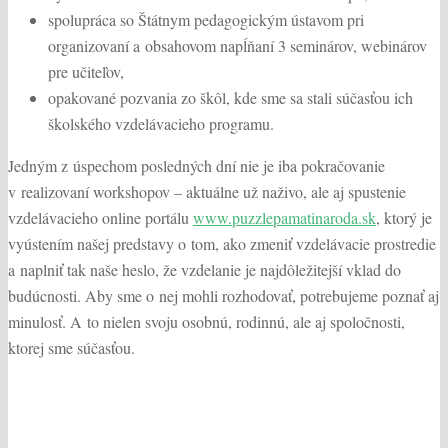
spolupráca so Štátnym pedagogickým ústavom pri
organizovaní a obsahovom napĺňaní 3 seminárov, webinárov
pre učiteľov,
opakované pozvania zo škôl, kde sme sa stali súčasťou ich
školského vzdelávacieho programu.
Jedným z úspechom posledných dní nie je iba pokračovanie
v realizovaní workshopov – aktuálne už naživo, ale aj spustenie
vzdelávacieho online portálu
www.puzzlepamatinaroda.sk
, ktorý je
vyústením našej predstavy o tom, ako zmeniť vzdelávacie prostredie
a naplniť tak naše heslo, že vzdelanie je najdôležitejší vklad do
budúcnosti. Aby sme o nej mohli rozhodovať, potrebujeme poznať aj
minulosť. A to nielen svoju osobnú, rodinnú, ale aj spoločnosti,
ktorej sme súčasťou.