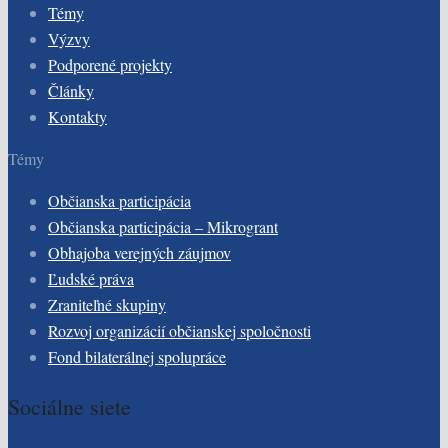
Témy
Výzvy
Podporené projekty
Články
Kontakty
Témy
Občianska participácia
Občianska participácia – Mikrogrant
Obhajoba verejných záujmov
Ľudské práva
Zraniteľné skupiny
Rozvoj organizácií občianskej spoločnosti
Fond bilaterálnej spolupráce
Sociálne siete