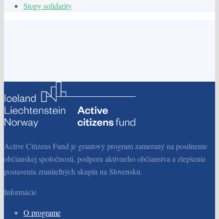
Stopy solidarity
Active Citizens Fund je grantový program zameraný na posilnenie
občianskej spoločnosti, podporu aktívneho občianstva a zlepšenie
postavenia zraniteľných skupín na Slovensku.
Informácie
O programe