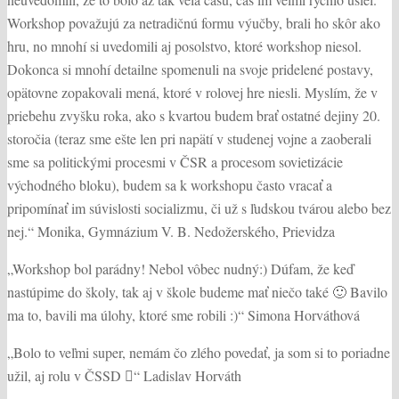
Workshop považujú za netradičnú formu výučby, brali ho skôr ako
hru, no mnohí si uvedomili aj posolstvo, ktoré workshop niesol.
Dokonca si mnohí detailne spomenuli na svoje pridelené postavy,
opätovne zopakovali mená, ktoré v rolovej hre niesli. Myslím, že v
priebehu zvyšku roka, ako s kvartou budem brať ostatné dejiny 20.
storočia (teraz sme ešte len pri napätí v studenej vojne a zaoberali
sme sa politickými procesmi v ČSR a procesom sovietizácie
východného bloku), budem sa k workshopu často vracať a
pripomínať im súvislosti socializmu, či už s ľudskou tvárou alebo bez
nej.“ Monika, Gymnázium V. B. Nedožerského, Prievidza
„Workshop bol parádny! Nebol vôbec nudný:) Dúfam, že keď
nastúpime do školy, tak aj v škole budeme mať niečo také 🙂 Bavilo
ma to, bavili ma úlohy, ktoré sme robili :)“ Simona Horváthová
„Bolo to veľmi super, nemám čo zlého povedať, ja som si to poriadne
užil, aj rolu v ČSSD “ Ladislav Horváth