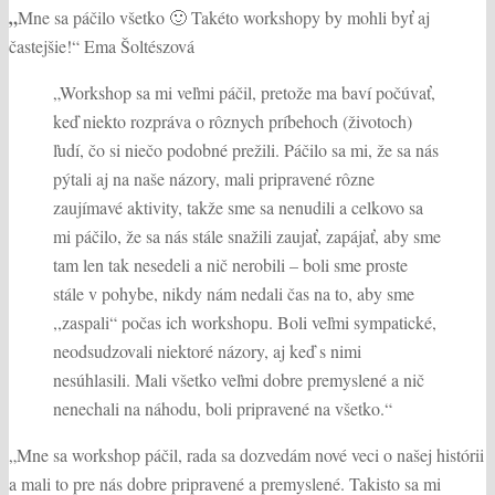
„
Mne sa páčilo všetko 🙂 Takéto workshopy by mohli byť aj
častejšie!“ Ema Šoltészová
„Workshop sa mi veľmi páčil, pretože ma baví počúvať,
keď niekto rozpráva o rôznych príbehoch (životoch)
ľudí, čo si niečo podobné prežili. Páčilo sa mi, že sa nás
pýtali aj na naše názory, mali pripravené rôzne
zaujímavé aktivity, takže sme sa nenudili a celkovo sa
mi páčilo, že sa nás stále snažili zaujať, zapájať, aby sme
tam len tak nesedeli a nič nerobili – boli sme proste
stále v pohybe, nikdy nám nedali čas na to, aby sme
,,zaspali“ počas ich workshopu. Boli veľmi sympatické,
neodsudzovali niektoré názory, aj keď s nimi
nesúhlasili. Mali všetko veľmi dobre premyslené a nič
nenechali na náhodu, boli pripravené na všetko.“
„Mne sa workshop páčil, rada sa dozvedám nové veci o našej histórii
a mali to pre nás dobre pripravené a premyslené. Takisto sa mi