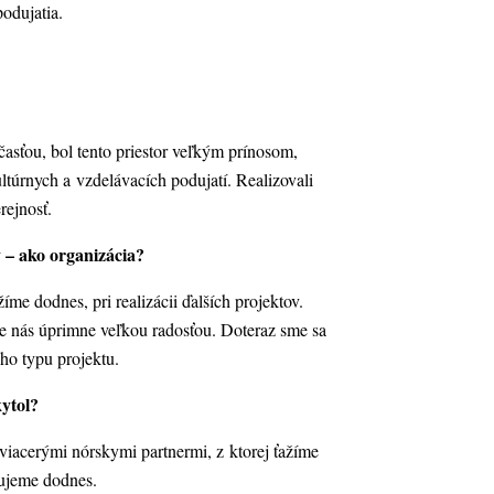
odujatia.
asťou, bol tento priestor veľkým prínosom,
túrnych a vzdelávacích podujatí. Realizovali
rejnosť.
 – ako organizácia?
žíme dodnes, pri realizácii ďalších projektov.
e nás úprimne veľkou radosťou. Doteraz sme sa
eho typu projektu.
kytol?
iacerými nórskymi partnermi, z ktorej ťažíme
ujeme dodnes.