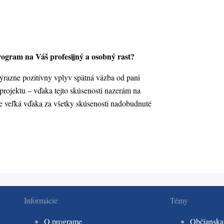
rogram na Váš profesijný a osobný rast?
výrazne pozitívny vplyv spätná väzba od pani
projektu – vďaka tejto skúsenosti nazerám na
ne veľká vďaka za všetky skúsenosti nadobudnuté
Informácie
Témy
O programe
Občianska 