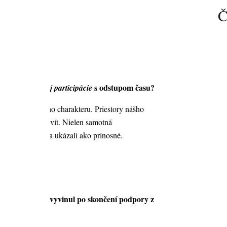
Č
s odstupom času?
rum občianskej participácie
centrum zásadného charakteru. Priestory nášho
ťou našich aktivít. Nielen samotná
rov v projekte sa ukázali ako prínosné.
vyvinul po skončení podpory z
j participácie