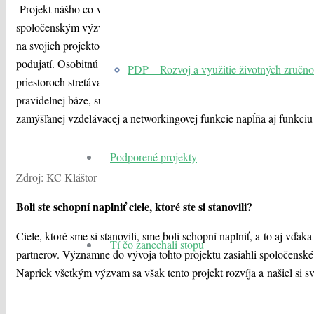
Projekt nášho co-workingového centra sa od svojho vzniku vyvíja
spoločenským výzvam – napreduje. Slúži čiastočne ako priestor pre 
na svojich projektoch, i ako konferenčné priestory pre usporadúva
podujatí. Osobitnú úlohu tieto priestory zohrali od vypuknutia vojn
PDP – Rozvoj a využitie životných zručno
priestoroch stretáva miestna ukrajinská komunita. Osobitnou aktivito
pravidelnej báze, sú stretnutia ľudí z ukrajinskej komunity s psyc
zamýšľanej vzdelávacej a networkingovej funkcie napĺňa aj funkciu
Podporené projekty
Zdroj: KC Kláštor
Boli ste schopní naplniť ciele, ktoré ste si stanovili?
Ciele, ktoré sme si stanovili, sme boli schopní naplniť, a to aj vď
Tí čo zanechali stopu
partnerov. Významne do vývoja tohto projektu zasiahli spoločenské 
Napriek všetkým výzvam sa však tento projekt rozvíja a našiel si s