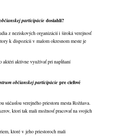
dosiahli?
bčianskej participácie
ia z neziskových organizácií i široká verejnosť
estory k dispozícii v malom okresnom meste je
o aktéri aktívne využívať pri napĺňaní
pre cieľové
trum občianskej participácie
ou súčasťou verejného priestoru mesta Rožňava.
kerov, ktorí tak mali možnosť pracovať na svojich
iriem, ktoré v jeho priestoroch mali