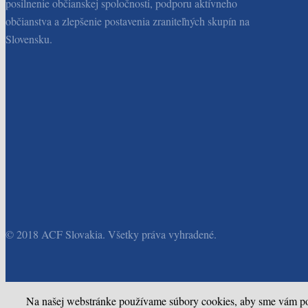
posilnenie občianskej spoločnosti, podporu aktívneho
občianstva a zlepšenie postavenia zraniteľných skupín na
Slovensku.
© 2018 ACF Slovakia. Všetky práva vyhradené.
Na našej webstránke používame súbory cookies, aby sme vám posk