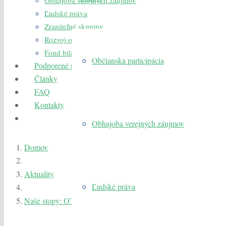
Obhajoba verejných záujmov
Ľudské práva
Zraniteľné skupiny
Rozvoj organizácií občianskej spoločnosti
Fond bilaterálnej spolupráce
Občianska participácia
Podporené projekty
Články
FAQ
Kontakty
Obhajoba verejných záujmov
Domov
Aktuality
Ľudské práva
Naše stopy: OTVOR DVOR