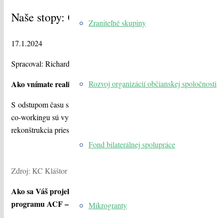
Naše stopy: OTVOR DVOR
Zraniteľné skupiny
17.1.2024
Spracoval: Richard Petro
Rozvoj organizácií občianskej spoločnosti
Ako vnímate realizáciu projektu
Regionálne co-workingové cent
S odstupom času sa ukazuje, že náš projekt bol pre naše kultúrne 
co-workingu sú využívané na dennej báze a sú plnohodnotnou súčas
rekonštrukcia priestorov, ale i know-how od našich nórskych partne
Fond bilaterálnej spolupráce
Zdroj: KC Kláštor
Ako sa Váš projekt
Regionálne co-workingové centrum občianske
programu ACF – Slovakia?
Mikrogranty