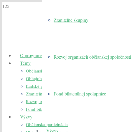
Zraniteľné skupiny
O programe
Rozvoj organizácií občianskej spoločnosti
Témy
Občianska participácia
Obhajoba verejných záujmov
Ľudské práva
Fond bilaterálnej spolupráce
Zraniteľné skupiny
Rozvoj organizácií občianskej spoločnosti
Fond bilaterálnej spolupráce
Výzvy
Občianska participácia
Výzvy