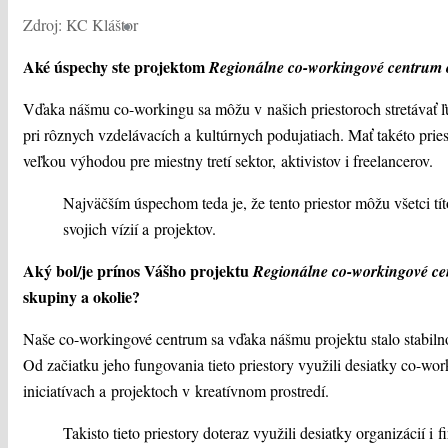
Zdroj: KC Kláštor
Aké úspechy ste projektom
Regionálne co-workingové centrum o
Vďaka nášmu co-workingu sa môžu v našich priestoroch stretávať ľud
pri rôznych vzdelávacích a kultúrnych podujatiach. Mať takéto pri
veľkou výhodou pre miestny tretí sektor, aktivistov i freelancerov.
Najväčším úspechom teda je, že tento priestor môžu všetci tít
svojich vízií a projektov.
Aký bol/je prínos Vášho projektu
Regionálne co-workingové cen
skupiny a okolie?
Naše co-workingové centrum sa vďaka nášmu projektu stalo stabiln
Od začiatku jeho fungovania tieto priestory využili desiatky co-wor
iniciatívach a projektoch v kreatívnom prostredí.
Takisto tieto priestory doteraz využili desiatky organizácií i f