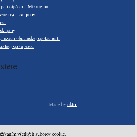
participácia – Mikrogrant
verejných záujmov
áva
 skupiny
anizácií občianskej spoločnosti
erálnej spolupráce
siete
Made by
okto.
oužívaním všetkých súborov cookie.