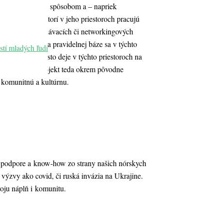
 svojím vlastným spôsobom a – napriek
co-workerov, ktorí v jeho priestoroch pracujú
nie rôznych vzdelávacích či networkingových
y v Ukrajine – na pravidelnej báze sa v týchto
stí mladých ľudí
u, ktorá sa takisto deje v týchto priestoroch na
hológmi. Tento projekt teda okrem pôvodne
 komunitnú a kultúrnu.
aka podpore a know-how zo strany našich nórskych
výzvy ako covid, či ruská invázia na Ukrajine.
voju náplň i komunitu.