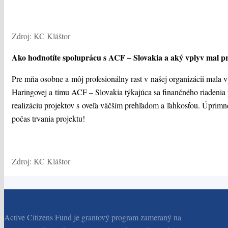
Zdroj: KC Kláštor
Ako hodnotíte spoluprácu s ACF – Slovakia a aký vplyv mal p
Pre mňa osobne a môj profesionálny rast v našej organizácii mala 
Haringovej a tímu ACF – Slovakia týkajúca sa finančného riadenia 
realizáciu projektov s oveľa väčším prehľadom a ľahkosťou. Úprim
počas trvania projektu!
Zdroj: KC Kláštor
Active Citizens Fund je grantový program zameraný na