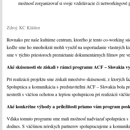
možnosť zorganizovať si svoje vzdelávacie či networkingové p
Zdroj: KC Kláštor
Rovnako pre naše kultúrne centrum, ktorého je tento co-working súč
keďže sme ho mnohokrát mohli využiť na usporiadanie vlastných kul
sme v týchto priestoroch premietanie dokumentárnych filmov pre ve
Aké skúsenosti ste získali v rámci programu ACF – Slovakia vy
Pri realizácii projektu sme získali množstvo skúseností, z ktorých ťa
Spolupráca a komunikácia s predstaviteľmi ACF – Slovakia bola pr
nestretli s väčšou ochotou a lepšou spoluprácou pri realizácii väčši
Aké konkrétne výhody a príležitosti priamo vám program pos
Vďaka tomuto programu sme mali možnosť nadviazať spoluprácu s v
dodnes. S väčšinou nórskych partnerov spolupracujeme a komunik