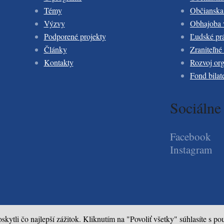
Témy
Občianska 
Výzvy
Obhajoba 
Podporené projekty
Ľudské pr
Články
Zraniteľné
Kontakty
Rozvoj org
Fond bilat
Sociálne 
Facebook
Instagram
ytli čo najlepší zážitok. Kliknutím na "Povoliť všetky" súhlasíte s p